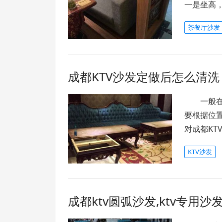
一是坐高
茶餐厅沙发
成都KTV沙发定做后怎么清洗
一般在K
要根据位
对成都KT
KTV沙发
成都ktv圆弧沙发,ktv专用沙