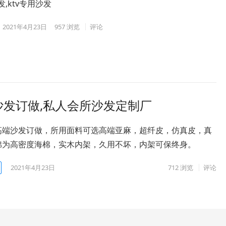
发,ktv专用沙发
2021年4月23日
957
浏览
评论
沙发订做,私人会所沙发定制厂
高端沙发订做，所用面料可选高端亚麻，超纤皮，仿真皮，真
棉为高密度海棉，实木内架，久用不坏，内架可保终身。
2021年4月23日
712
浏览
评论