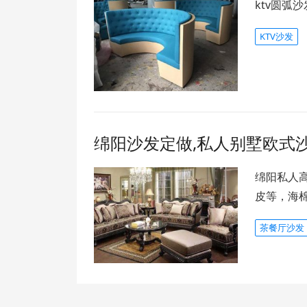
ktv圆弧沙
KTV沙发
绵阳沙发定做,私人别墅欧式
绵阳私人
皮等，海
茶餐厅沙发